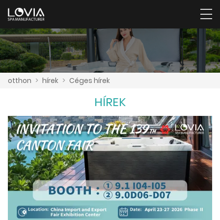
otthon
>
hírek
>
Céges hírek
HÍREK