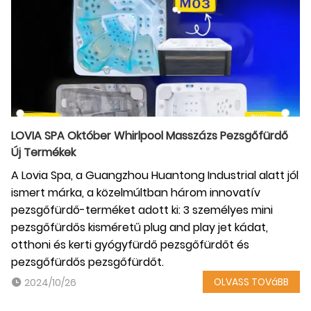
LOVIA SPA Október Whirlpool Masszázs Pezsgőfürdő
Új Termékek
A Lovia Spa, a Guangzhou Huantong Industrial alatt jól
ismert márka, a közelmúltban három innovatív
pezsgőfürdő-terméket adott ki: 3 személyes mini
pezsgőfürdős kisméretű plug and play jet kádat,
otthoni és kerti gyógyfürdő pezsgőfürdőt és
pezsgőfürdős pezsgőfürdőt.
OLVASS TOVáBB
2024/10/26