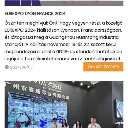
EUREXPO LYON FRANCE 2024
Őszintén meghívjuk Önt, hogy vegyen részt a közelgő
EUREXPO 2024 kiállításon Lyonban, Franciaországban,
és látogassa meg a Guangzhou Huantong Industrial
standját. A kiállítás november 19. és 22. között kerül
megrendezésre, ahol a 6D118-as standon mutatjuk be
legújabb termékeinket és innovatív technológiáinkat.
OLVASS TOVáBB
2024/08/07