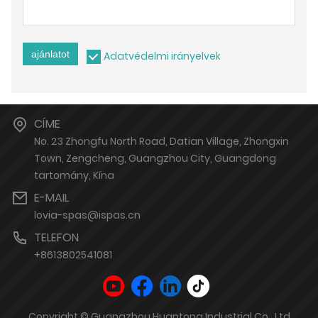
ajánlatot
Adatvédelmi irányelvek
CÍME
No. 23 Zhongfu North Road, Datian Village, Zhongxin
Town, Zengcheng, Guangzhou City, Guangdong
tartomány, Kína
E-MAIL
lovia-spas@ispas.cn
TELEFON
+8613802541081
Copyright © Guangzhou Huantong Industrial Co., Ltd