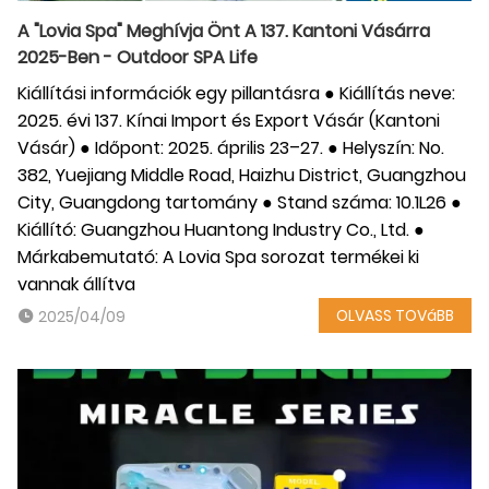
A "Lovia Spa" Meghívja Önt A 137. Kantoni Vásárra
2025-Ben - Outdoor SPA Life
Kiállítási információk egy pillantásra ● Kiállítás neve:
2025. évi 137. Kínai Import és Export Vásár (Kantoni
Vásár) ● Időpont: 2025. április 23–27. ● Helyszín: No.
382, ​​Yuejiang Middle Road, Haizhu District, Guangzhou
City, Guangdong tartomány ● Stand száma: 10.1L26 ●
Kiállító: Guangzhou Huantong Industry Co., Ltd. ●
Márkabemutató: A Lovia Spa sorozat termékei ki
vannak állítva
OLVASS TOVáBB
2025/04/09