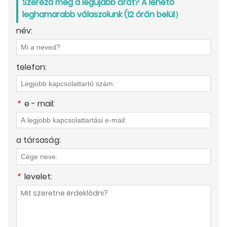
Szerezd meg a legújabb árat? A lehető
leghamarabb válaszolunk (12 órán belül）
név:
telefon:
*
e - mail:
a társaság:
*
levelet: