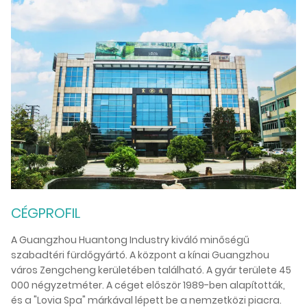
G
A 
se
vá
te
Ös
Sh
ös
mű
fe
Sz
mi
CÉGPROFIL
tu
A Guangzhou Huantong Industry kiváló minőségű
szabadtéri fürdőgyártó. A központ a kínai Guangzhou
város Zengcheng kerületében található. A gyár területe 45
000 négyzetméter. A céget először 1989-ben alapították,
és a "Lovia Spa" márkával lépett be a nemzetközi piacra.