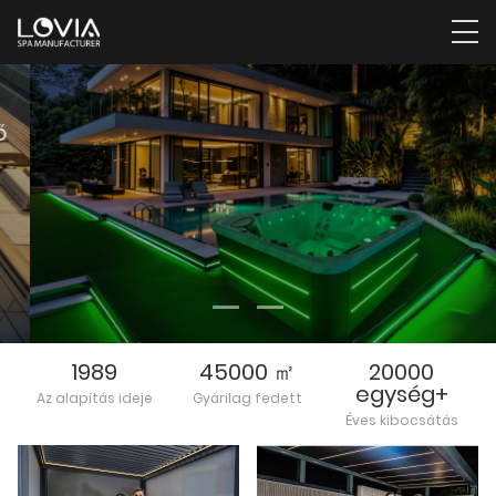
LOVIA fürdők kizárólag az Ön kiváló
minőségű fürdőgyártói
OLVASS TOVáBB
1989
45000 ㎡
20000
egység+
Az alapítás ideje
Gyárilag fedett
Éves kibocsátás