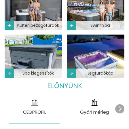
Kültéri pezsgőfürdők
Swim Spa
Spa kiegészítők
Jégfürdőkád
ELŐNYÜNK
CÉGPROFIL
Gyári mérleg