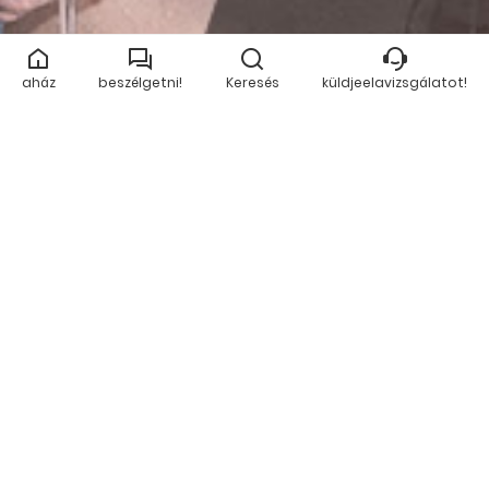
aház
beszélgetni!
Keresés
küldjeelavizsgálatot!
KüLDJE EL A VIZSGáLATOT!
KéRJEN áRAJáNLATOT