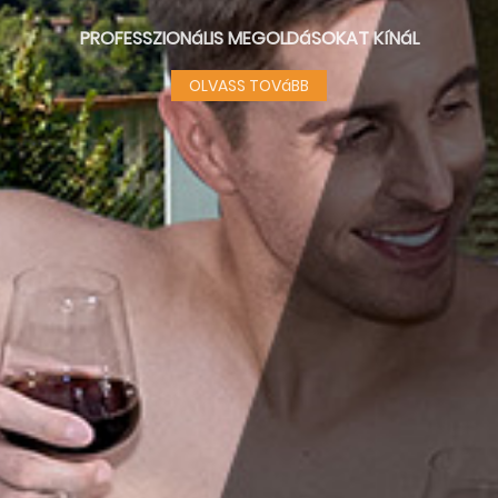
PROFESSZIONáLIS MEGOLDáSOKAT KíNáL
OLVASS TOVáBB