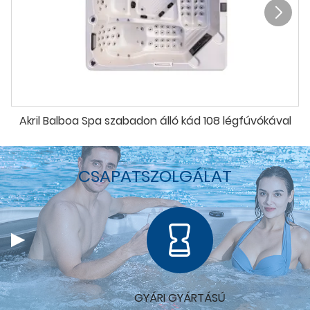
Akril Balboa Spa szabadon álló kád 108 légfúvókával
CSAPATSZOLGÁLAT
GYÁRI GYÁRTÁSÚ